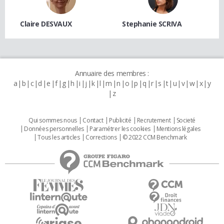
Claire DESVAUX
Stephanie SCRIVA
Annuaire des membres :
a
b
c
d
e
f
g
h
i
j
k
l
m
n
o
p
q
r
s
t
u
v
w
x
y
z
Qui sommes nous
Contact
Publicité
Recrutement
Societé
Données personnelles
Paramétrer les cookies
Mentions légales
Tous les articles
Corrections
© 2022 CCM Benchmark