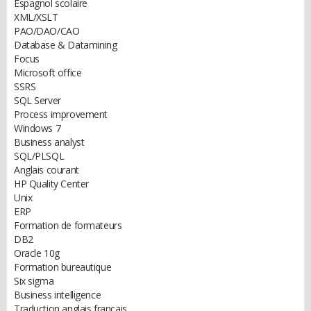
Espagnol scolaire
XML/XSLT
PAO/DAO/CAO
Database & Datamining
Focus
Microsoft office
SSRS
SQL Server
Process improvement
Windows 7
Business analyst
SQL/PLSQL
Anglais courant
HP Quality Center
Unix
ERP
Formation de formateurs
DB2
Oracle 10g
Formation bureautique
Six sigma
Business intelligence
Traduction anglais français