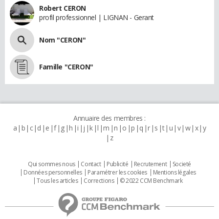
Robert CERON
profil professionnel | LIGNAN - Gerant
Nom "CERON"
Famille "CERON"
Annuaire des membres :
a
b
c
d
e
f
g
h
i
j
k
l
m
n
o
p
q
r
s
t
u
v
w
x
y
z
Qui sommes nous
Contact
Publicité
Recrutement
Societé
Données personnelles
Paramétrer les cookies
Mentions légales
Tous les articles
Corrections
© 2022 CCM Benchmark