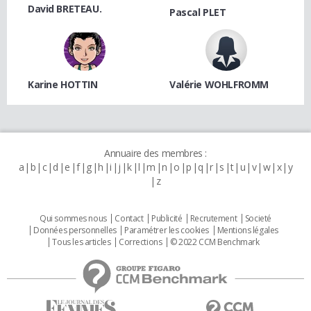
David BRETEAU.
Pascal PLET
Karine HOTTIN
Valérie WOHLFROMM
Annuaire des membres :
a
b
c
d
e
f
g
h
i
j
k
l
m
n
o
p
q
r
s
t
u
v
w
x
y
z
Qui sommes nous
Contact
Publicité
Recrutement
Societé
Données personnelles
Paramétrer les cookies
Mentions légales
Tous les articles
Corrections
© 2022 CCM Benchmark