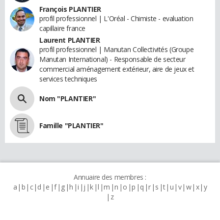
François PLANTIER
profil professionnel | L'Oréal - Chimiste - evaluation
capillaire france
Laurent PLANTIER
profil professionnel | Manutan Collectivités (Groupe
Manutan International) - Responsable de secteur
commercial aménagement extérieur, aire de jeux et
services techniques
Nom "PLANTIER"
Famille "PLANTIER"
Annuaire des membres :
a
b
c
d
e
f
g
h
i
j
k
l
m
n
o
p
q
r
s
t
u
v
w
x
y
z