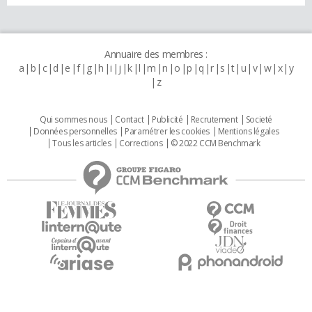
Annuaire des membres :
a
b
c
d
e
f
g
h
i
j
k
l
m
n
o
p
q
r
s
t
u
v
w
x
y
z
Qui sommes nous
Contact
Publicité
Recrutement
Societé
Données personnelles
Paramétrer les cookies
Mentions légales
Tous les articles
Corrections
© 2022 CCM Benchmark