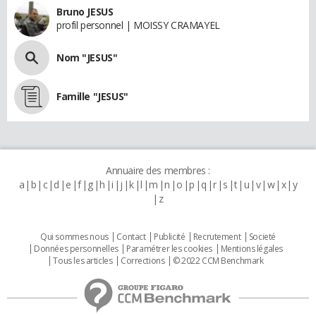
Bruno JESUS
profil personnel | MOISSY CRAMAYEL
Nom "JESUS"
Famille "JESUS"
Annuaire des membres :
a
b
c
d
e
f
g
h
i
j
k
l
m
n
o
p
q
r
s
t
u
v
w
x
y
z
Qui sommes nous
Contact
Publicité
Recrutement
Societé
Données personnelles
Paramétrer les cookies
Mentions légales
Tous les articles
Corrections
© 2022 CCM Benchmark