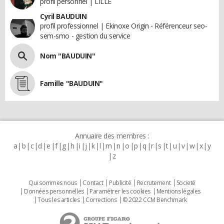
profil personnel | LILLE
Cyril BAUDUIN
profil professionnel | Ekinoxe Origin - Référenceur seo-
sem-smo - gestion du service
Nom "BAUDUIN"
Famille "BAUDUIN"
Annuaire des membres :
a
b
c
d
e
f
g
h
i
j
k
l
m
n
o
p
q
r
s
t
u
v
w
x
y
z
Qui sommes nous
Contact
Publicité
Recrutement
Societé
Données personnelles
Paramétrer les cookies
Mentions légales
Tous les articles
Corrections
© 2022 CCM Benchmark