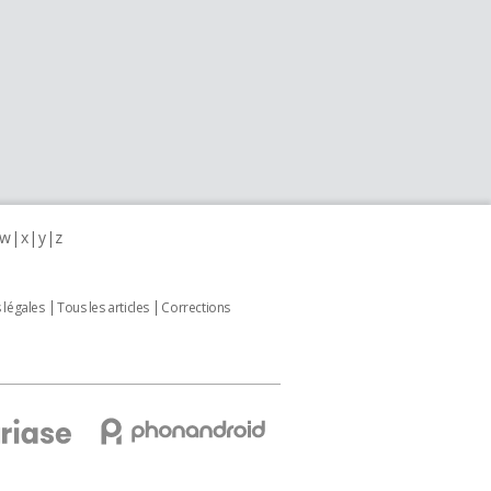
w
x
y
z
 légales
Tous les articles
Corrections