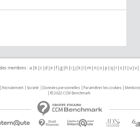
 des membres :
a
b
c
d
e
f
g
h
i
j
k
l
m
n
o
p
q
r
s
t
u
v
Recrutement
Societé
Données personnelles
Paramétrer les cookies
Mentions
© 2022 CCM Benchmark