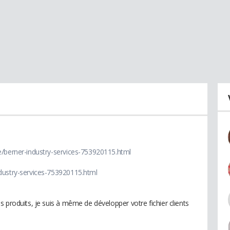
e/berner-industry-services-753920115.html
dustry-services-753920115.html
 produits, je suis à même de développer votre fichier clients