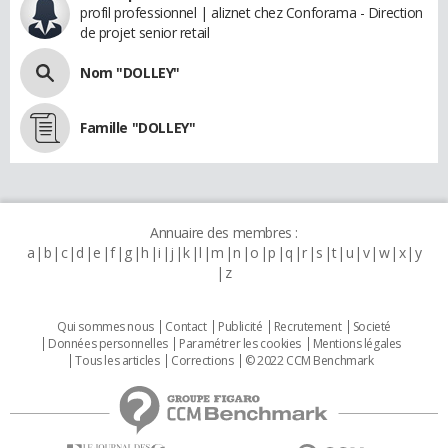
profil professionnel | aliznet chez Conforama - Direction
de projet senior retail
Nom "DOLLEY"
Famille "DOLLEY"
Annuaire des membres :
a
b
c
d
e
f
g
h
i
j
k
l
m
n
o
p
q
r
s
t
u
v
w
x
y
z
Qui sommes nous
Contact
Publicité
Recrutement
Societé
Données personnelles
Paramétrer les cookies
Mentions légales
Tous les articles
Corrections
© 2022 CCM Benchmark