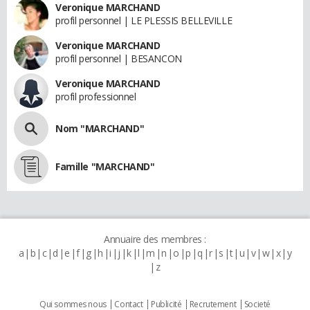
Veronique MARCHAND
profil personnel | LE PLESSIS BELLEVILLE
Veronique MARCHAND
profil personnel | BESANCON
Veronique MARCHAND
profil professionnel
Nom "MARCHAND"
Famille "MARCHAND"
Annuaire des membres :
a
b
c
d
e
f
g
h
i
j
k
l
m
n
o
p
q
r
s
t
u
v
w
x
y
z
Qui sommes nous
Contact
Publicité
Recrutement
Societé