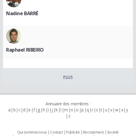
Nadine BARRÉ
Raphael RIBEIRO
PLUS
Annuaire des membres :
a
b
c
d
e
f
g
h
i
j
k
l
m
n
o
p
q
r
s
t
u
v
w
x
y
z
Qui sommes nous
Contact
Publicité
Recrutement
Societé