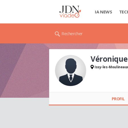
IA NEWS
TEC
Rechercher
Véroniqu
Issy-les-Moulineau
Véronique SQUIBAN
PROFIL