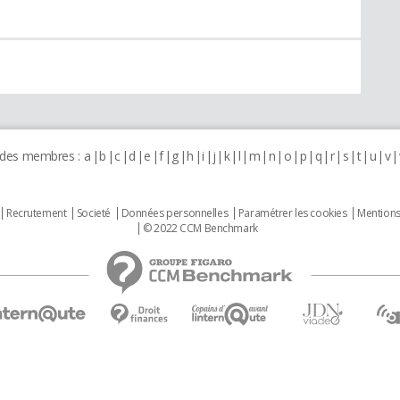
 des membres :
a
b
c
d
e
f
g
h
i
j
k
l
m
n
o
p
q
r
s
t
u
v
Recrutement
Societé
Données personnelles
Paramétrer les cookies
Mentions
© 2022 CCM Benchmark