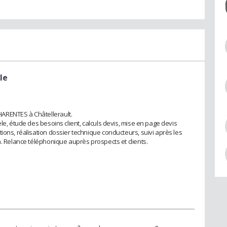
le
ARENTES à Châtellerault.
le, étude des besoins client, calculs devis, mise en page devis
ions, réalisation dossier technique conducteurs, suivi après les
n. Relance téléphonique auprès prospects et clients.