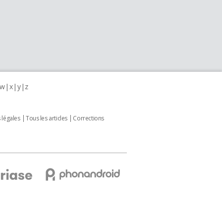
w
x
y
z
 légales
Tous les articles
Corrections