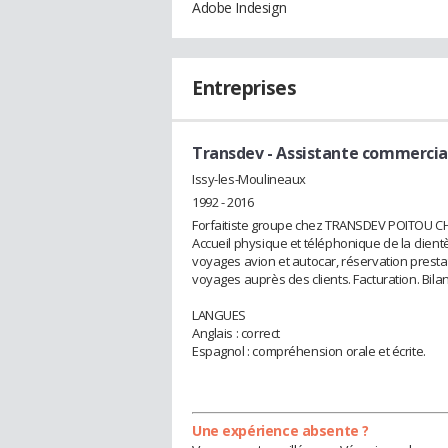
Adobe Indesign
Entreprises
Transdev
- Assistante commercia
Issy-les-Moulineaux
1992 - 2016
Forfaitiste groupe chez TRANSDEV POITOU CH
Accueil physique et téléphonique de la clientè
voyages avion et autocar, réservation prestat
voyages auprès des clients. Facturation. Bila
LANGUES
Anglais : correct
Espagnol : compréhension orale et écrite.
Une expérience absente ?