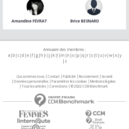
Amandine FEVRAT
Brice BESNARD
Annuaire des membres :
a
b
c
d
e
f
g
h
i
j
k
l
m
n
o
p
q
r
s
t
u
v
w
x
y
z
Qui sommes nous
Contact
Publicité
Recrutement
Societé
Données personnelles
Paramétrer les cookies
Mentions légales
Tous les articles
Corrections
© 2022 CCM Benchmark