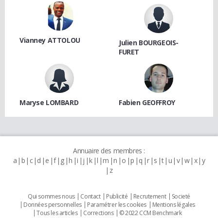
Vianney ATTOLOU
Julien BOURGEOIS-
FURET
Maryse LOMBARD
Fabien GEOFFROY
Annuaire des membres :
a
b
c
d
e
f
g
h
i
j
k
l
m
n
o
p
q
r
s
t
u
v
w
x
y
z
Qui sommes nous
Contact
Publicité
Recrutement
Societé
Données personnelles
Paramétrer les cookies
Mentions légales
Tous les articles
Corrections
© 2022 CCM Benchmark