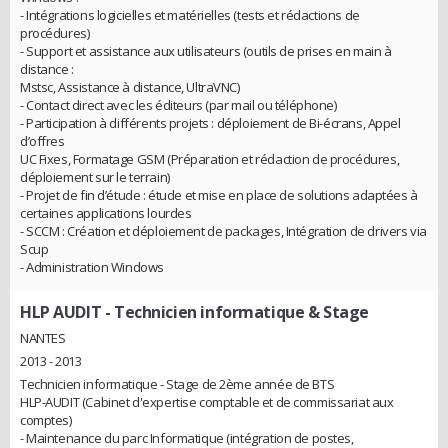
- Intégrations logicielles et matérielles (tests et rédactions de
procédures)
- Support et assistance aux utilisateurs (outils de prises en main à
distance :
Mstsc, Assistance à distance, UltraVNC)
- Contact direct avec les éditeurs (par mail ou téléphone)
- Participation à différents projets : déploiement de Bi-écrans, Appel
d’offres
UC Fixes, Formatage GSM (Préparation et rédaction de procédures,
déploiement sur le terrain)
- Projet de fin d’étude : étude et mise en place de solutions adaptées à
certaines applications lourdes
- SCCM : Création et déploiement de packages, Intégration de drivers via
Scup
- Administration Windows
HLP AUDIT
- Technicien informatique & Stage
NANTES
2013 - 2013
Technicien informatique - Stage de 2ème année de BTS
HLP-AUDIT (Cabinet d'expertise comptable et de commissariat aux
comptes)
- Maintenance du parc Informatique (intégration de postes,