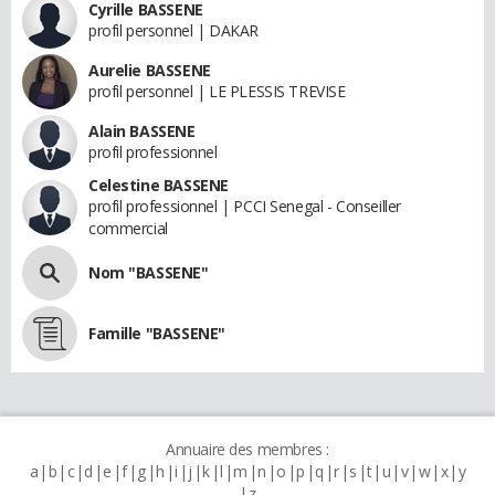
Cyrille BASSENE
profil personnel | DAKAR
Aurelie BASSENE
profil personnel | LE PLESSIS TREVISE
Alain BASSENE
profil professionnel
Celestine BASSENE
profil professionnel | PCCI Senegal - Conseiller
commercial
Nom "BASSENE"
Famille "BASSENE"
Annuaire des membres :
a
b
c
d
e
f
g
h
i
j
k
l
m
n
o
p
q
r
s
t
u
v
w
x
y
z