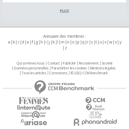
PLUS
Annuaire des membres :
a
b
c
d
e
f
g
h
i
j
k
l
m
n
o
p
q
r
s
t
u
v
w
x
y
z
Qui sommes nous
Contact
Publicité
Recrutement
Societé
Données personnelles
Paramétrer les cookies
Mentions légales
Tous les articles
Corrections
© 2022 CCM Benchmark