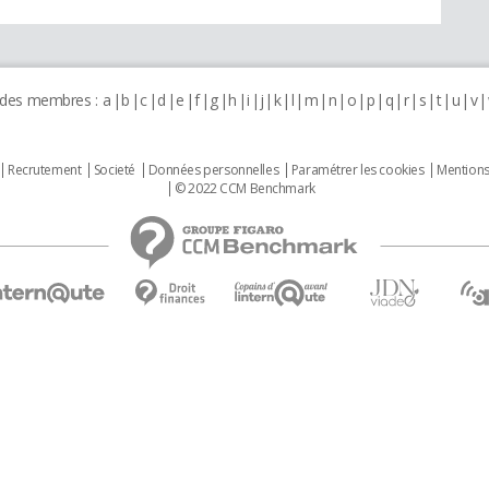
 des membres :
a
b
c
d
e
f
g
h
i
j
k
l
m
n
o
p
q
r
s
t
u
v
Recrutement
Societé
Données personnelles
Paramétrer les cookies
Mentions
© 2022 CCM Benchmark