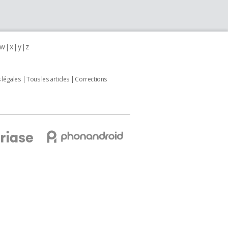
w
x
y
z
 légales
Tous les articles
Corrections