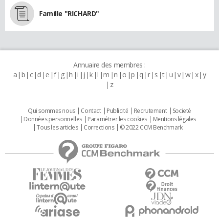
Famille "RICHARD"
Annuaire des membres :
a
b
c
d
e
f
g
h
i
j
k
l
m
n
o
p
q
r
s
t
u
v
w
x
y
z
Qui sommes nous
Contact
Publicité
Recrutement
Societé
Données personnelles
Paramétrer les cookies
Mentions légales
Tous les articles
Corrections
© 2022 CCM Benchmark