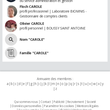
du service administration et gestion
Floch CAROLE
profil professionnel | Laboratoire BIOMNIS -
Gestionnaire de comptes clients
Olivier CAROLE
profil personnel | BOUSSY SAINT ANTOINE
Nom "CAROLE"
Famille "CAROLE"
Annuaire des membres :
a
b
c
d
e
f
g
h
i
j
k
l
m
n
o
p
q
r
s
t
u
v
w
x
y
z
Qui sommes nous
Contact
Publicité
Recrutement
Societé
Données personnelles
Paramétrer les cookies
Mentions légales