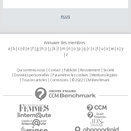
PLUS
Annuaire des membres :
a
b
c
d
e
f
g
h
i
j
k
l
m
n
o
p
q
r
s
t
u
v
w
x
y
z
Qui sommes nous
Contact
Publicité
Recrutement
Societé
Données personnelles
Paramétrer les cookies
Mentions légales
Tous les articles
Corrections
© 2022 CCM Benchmark