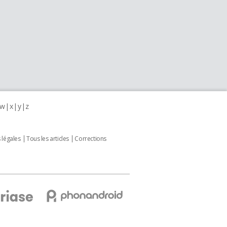
w
x
y
z
 légales
Tous les articles
Corrections