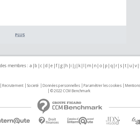
PLUS
 des membres :
a
b
c
d
e
f
g
h
i
j
k
l
m
n
o
p
q
r
s
t
u
v
Recrutement
Societé
Données personnelles
Paramétrer les cookies
Mentions
© 2022 CCM Benchmark