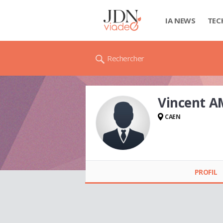
IA NEWS
TEC
Rechercher
Vincent A
CAEN
Vincent AMIOT
PROFIL