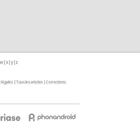
w
x
y
z
 légales
Tous les articles
Corrections