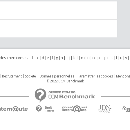
 des membres :
a
b
c
d
e
f
g
h
i
j
k
l
m
n
o
p
q
r
s
t
u
v
Recrutement
Societé
Données personnelles
Paramétrer les cookies
Mentions
© 2022 CCM Benchmark