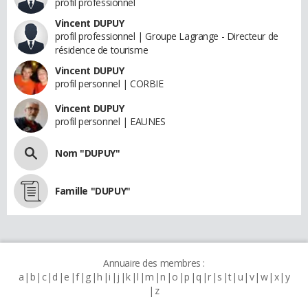
profil professionnel
Vincent DUPUY
profil professionnel | Groupe Lagrange - Directeur de
résidence de tourisme
Vincent DUPUY
profil personnel | CORBIE
Vincent DUPUY
profil personnel | EAUNES
Nom "DUPUY"
Famille "DUPUY"
Annuaire des membres :
a
b
c
d
e
f
g
h
i
j
k
l
m
n
o
p
q
r
s
t
u
v
w
x
y
z