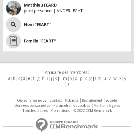
Matthieu FEARD
profil personnel | ANDERLECHT
Nom "FEART"
Famille "FEART"
Annuaire des membres :
a
b
c
d
e
f
g
h
i
j
k
l
m
n
o
p
q
r
s
t
u
v
w
x
y
z
Qui sommes nous
Contact
Publicité
Recrutement
Societé
Données personnelles
Paramétrer les cookies
Mentions légales
Tous les articles
Corrections
© 2022 CCM Benchmark