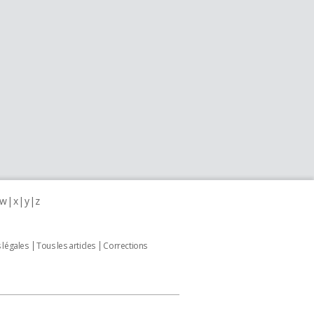
w
x
y
z
 légales
Tous les articles
Corrections