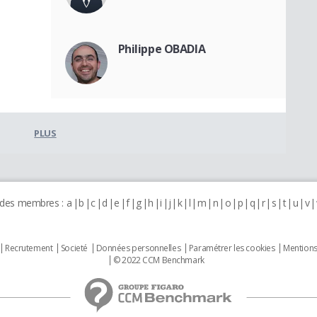
Philippe OBADIA
PLUS
 des membres :
a
b
c
d
e
f
g
h
i
j
k
l
m
n
o
p
q
r
s
t
u
v
Recrutement
Societé
Données personnelles
Paramétrer les cookies
Mentions
© 2022 CCM Benchmark