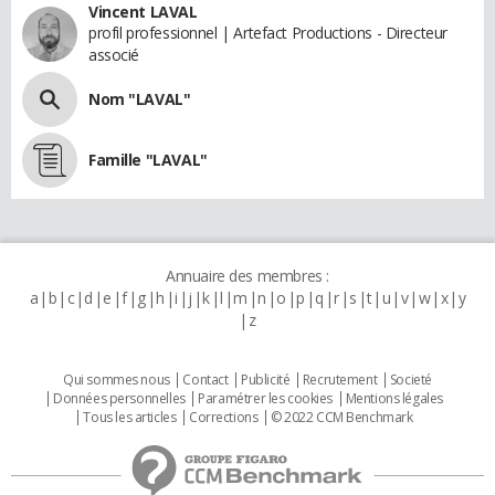
Vincent LAVAL
profil professionnel | Artefact Productions - Directeur
associé
Nom "LAVAL"
Famille "LAVAL"
Annuaire des membres :
a
b
c
d
e
f
g
h
i
j
k
l
m
n
o
p
q
r
s
t
u
v
w
x
y
z
Qui sommes nous
Contact
Publicité
Recrutement
Societé
Données personnelles
Paramétrer les cookies
Mentions légales
Tous les articles
Corrections
© 2022 CCM Benchmark