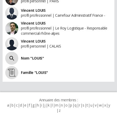
profil personnel | PARIS
Vincent LOUIS
profil professionnel | Carrefour Administratif France -
Vincent LOUIS
profil professionnel | Le Roy Logistique - Responsable
commercial rhône-alpes
Vincent LOUIS
profil personnel | CALAIS
Nom "LOUIS"
Famille "LOUIS"
Annuaire des membres :
a
b
c
d
e
f
g
h
i
j
k
l
m
n
o
p
q
r
s
t
u
v
w
x
y
z