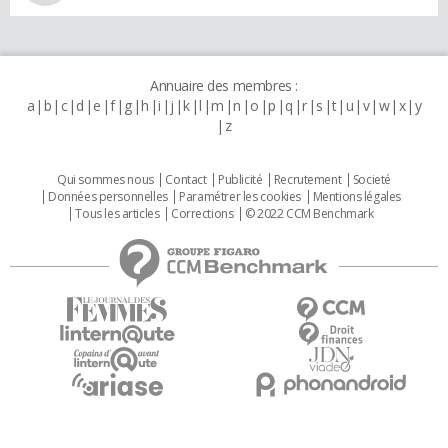
Annuaire des membres :
a
b
c
d
e
f
g
h
i
j
k
l
m
n
o
p
q
r
s
t
u
v
w
x
y
z
Qui sommes nous
Contact
Publicité
Recrutement
Societé
Données personnelles
Paramétrer les cookies
Mentions légales
Tous les articles
Corrections
© 2022 CCM Benchmark