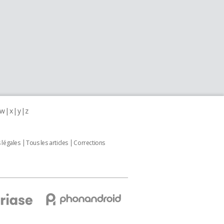
w
x
y
z
 légales
Tous les articles
Corrections