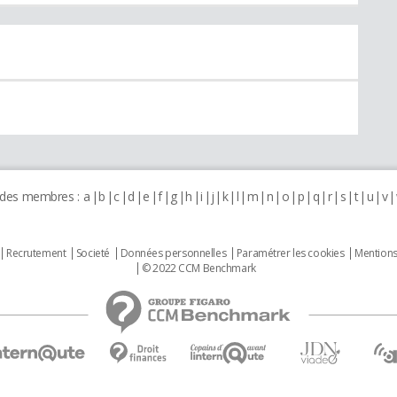
 des membres :
a
b
c
d
e
f
g
h
i
j
k
l
m
n
o
p
q
r
s
t
u
v
Recrutement
Societé
Données personnelles
Paramétrer les cookies
Mentions
© 2022 CCM Benchmark