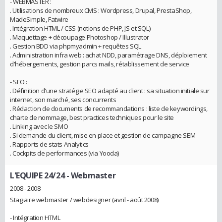
- WEBMASTER :
. Utilisations de nombreux CMS : Wordpress, Drupal, PrestaShop,
MadeSimple, Fatwire
. Intégration HTML / CSS (notions de PHP, JS et SQL)
. Maquettage + découpage Photoshop / Illustrator
. Gestion BDD via phpmyadmin + requêtes SQL
. Administration infra web : achat NDD, paramétrage DNS, déploiement
d'hébergements, gestion parcs mails, rétablissement de service
- SEO :
. Définition d'une stratégie SEO adapté au client : sa situation initiale sur
internet, son marché, ses concurrents
. Rédaction de documents de recommandations : liste de keywordings,
charte de nommage, best practices techniques pour le site
. Linking avec le SMO
. Si demande du client, mise en place et gestion de campagne SEM
. Rapports de stats Analytics
. Cockpits de performances (via Yooda)
L'EQUIPE 24/24
- Webmaster
2008 - 2008
Stagiaire webmaster / webdesigner (avril - août 2008)
- Intégration HTML