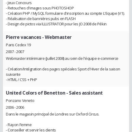
- Jeux Concours
- Retouches d'images sous PHOTOSHOP
- Création PHP / MySQL formulaire d'inscription au compte L'Equipe (V1).
- Réalisation de bannières pubs en FLASH
- Design de pictos via ILLUSTRATOR pour les JO 2008 de Pékin
Pierre vacances
- Webmaster
Paris Cedex 19
2007 - 2007
Webmaster intérimaire (Juillet 2008) au sein de l'équipe e-commerce
- Création/Intégration des pages spéciales Sport d'Hiver de la saison
suivante
- HTML / CSS + PHP
United Colors of Benetton
- Sales assistant
Ponzano Veneto
2006 - 2006
Dans le magasin principal de Londres sur Oxford Circus.
- Rayon Femme
- Conseiller et servir les clients