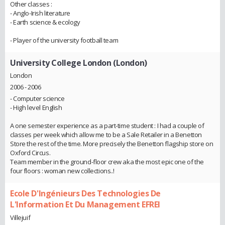
Other classes :
- Anglo-Irish literature
- Earth science & ecology
- Player of the university football team
University College London (London)
London
2006 - 2006
- Computer science
- High level English
A one semester experience as a part-time student : I had a couple of
classes per week which allow me to be a Sale Retailer in a Benetton
Store the rest of the time. More precisely the Benetton flagship store on
Oxford Circus.
Team member in the ground-floor crew aka the most epic one of the
four floors : woman new collections..!
Ecole D'Ingénieurs Des Technologies De
L'Information Et Du Management EFREI
Villejuif