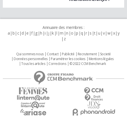
Annuaire des membres :
a
b
c
d
e
f
g
h
i
j
k
l
m
n
o
p
q
r
s
t
u
v
w
x
y
z
Qui sommes nous
Contact
Publicité
Recrutement
Societé
Données personnelles
Paramétrer les cookies
Mentions légales
Tous les articles
Corrections
© 2022 CCM Benchmark