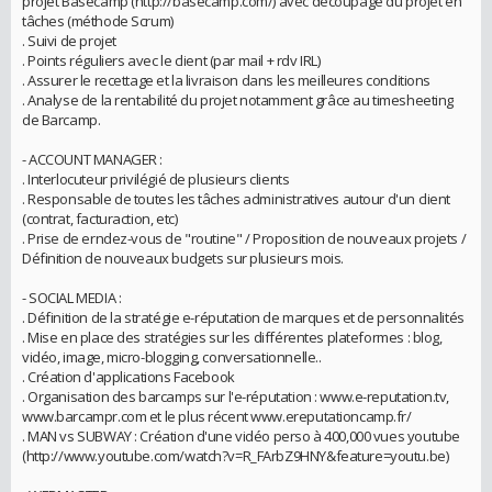
projet Basecamp (http://basecamp.com/) avec découpage du projet en
tâches (méthode Scrum)
. Suivi de projet
. Points réguliers avec le client (par mail + rdv IRL)
. Assurer le recettage et la livraison dans les meilleures conditions
. Analyse de la rentabilité du projet notamment grâce au timesheeting
de Barcamp.
- ACCOUNT MANAGER :
. Interlocuteur privilégié de plusieurs clients
. Responsable de toutes les tâches administratives autour d'un client
(contrat, facturaction, etc)
. Prise de erndez-vous de "routine" / Proposition de nouveaux projets /
Définition de nouveaux budgets sur plusieurs mois.
- SOCIAL MEDIA :
. Définition de la stratégie e-réputation de marques et de personnalités
. Mise en place des stratégies sur les différentes plateformes : blog,
vidéo, image, micro-blogging, conversationnelle..
. Création d'applications Facebook
. Organisation des barcamps sur l'e-réputation : www.e-reputation.tv,
www.barcampr.com et le plus récent www.ereputationcamp.fr/
. MAN vs SUBWAY : Création d'une vidéo perso à 400,000 vues youtube
(http://www.youtube.com/watch?v=R_FArbZ9HNY&feature=youtu.be)