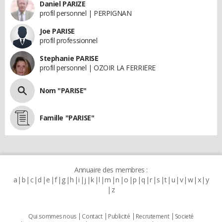
Daniel PARIZE
profil personnel | PERPIGNAN
Joe PARISE
profil professionnel
Stephanie PARISE
profil personnel | OZOIR LA FERRIERE
Nom "PARISE"
Famille "PARISE"
Annuaire des membres :
a
b
c
d
e
f
g
h
i
j
k
l
m
n
o
p
q
r
s
t
u
v
w
x
y
z
Qui sommes nous
Contact
Publicité
Recrutement
Societé