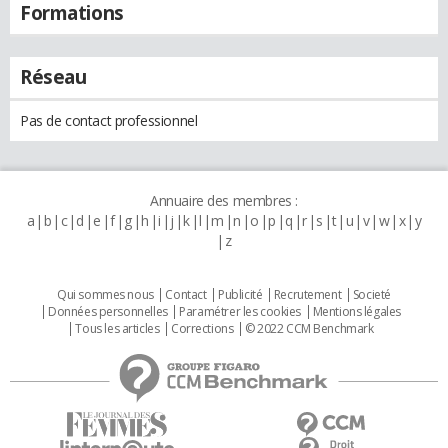
Formations
Réseau
Pas de contact professionnel
Annuaire des membres :
a
b
c
d
e
f
g
h
i
j
k
l
m
n
o
p
q
r
s
t
u
v
w
x
y
z
Qui sommes nous
Contact
Publicité
Recrutement
Societé
Données personnelles
Paramétrer les cookies
Mentions légales
Tous les articles
Corrections
© 2022 CCM Benchmark