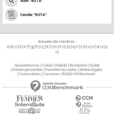
Nom "ROTA"
Famille "ROTA"
Annuaire des membres :
a
b
c
d
e
f
g
h
i
j
k
l
m
n
o
p
q
r
s
t
u
v
w
x
y
z
Qui sommes nous
Contact
Publicité
Recrutement
Societé
Données personnelles
Paramétrer les cookies
Mentions légales
Tous les articles
Corrections
© 2022 CCM Benchmark