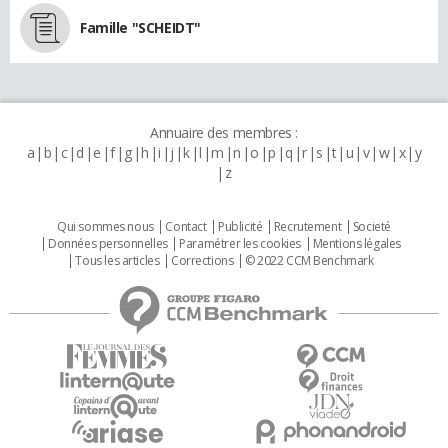
Famille "SCHEIDT"
Annuaire des membres :
a
b
c
d
e
f
g
h
i
j
k
l
m
n
o
p
q
r
s
t
u
v
w
x
y
z
Qui sommes nous
Contact
Publicité
Recrutement
Societé
Données personnelles
Paramétrer les cookies
Mentions légales
Tous les articles
Corrections
© 2022 CCM Benchmark