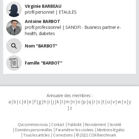
Virginie BARBEAU
profil personnel | ETAULES
Antoine BARBOT
profil professionnel | SANOFI - Business partner e-
health, diabetes
Nom "BARBOT"
Famille "BARBOT"
Annuaire des membres :
a
b
c
d
e
f
g
h
i
j
k
l
m
n
o
p
q
r
s
t
u
v
w
x
y
z
Qui sommes nous
Contact
Publicité
Recrutement
Societé
Données personnelles
Paramétrer les cookies
Mentions légales
Tous les articles
Corrections
© 2022 CCM Benchmark