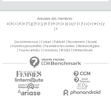
Annuaire des membres :
a
b
c
d
e
f
g
h
i
j
k
l
m
n
o
p
q
r
s
t
u
v
w
x
y
z
Qui sommes nous
Contact
Publicité
Recrutement
Societé
Données personnelles
Paramétrer les cookies
Mentions légales
Tous les articles
Corrections
© 2022 CCM Benchmark