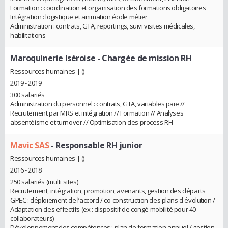
Formation : coordination et organisation des formations obligatoires
Intégration : logistique et animation école métier
Administration : contrats, GTA, reportings, suivi visites médicales,
habilitations
Maroquinerie Iséroise
- Chargée de mission RH
Ressources humaines | ()
2019 - 2019
300 salariés
Administration du personnel : contrats, GTA, variables paie //
Recrutement par MRS et intégration // Formation // Analyses
absentéisme et turnover // Optimisation des process RH
Mavic SAS
- Responsable RH junior
Ressources humaines | ()
2016 - 2018
250 salariés (multi sites)
Recrutement, intégration, promotion, avenants, gestion des départs
GPEC : déploiement de l’accord / co-construction des plans d'évolution /
Adaptation des effectifs (ex : dispositif de congé mobilité pour 40
collaborateurs)
Développement des compétences : plan de formation annuel / gestion