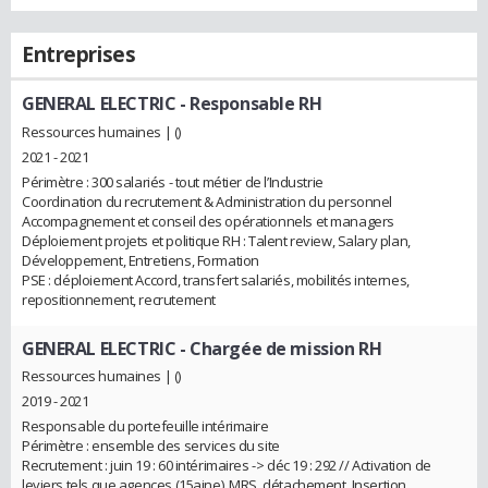
Entreprises
GENERAL ELECTRIC
- Responsable RH
Ressources humaines | ()
2021 - 2021
Périmètre : 300 salariés - tout métier de l’Industrie
Coordination du recrutement & Administration du personnel
Accompagnement et conseil des opérationnels et managers
Déploiement projets et politique RH : Talent review, Salary plan,
Développement, Entretiens, Formation
PSE : déploiement Accord, transfert salariés, mobilités internes,
repositionnement, recrutement
GENERAL ELECTRIC
- Chargée de mission RH
Ressources humaines | ()
2019 - 2021
Responsable du portefeuille intérimaire
Périmètre : ensemble des services du site
Recrutement : juin 19 : 60 intérimaires -> déc 19 : 292 // Activation de
leviers tels que agences (15aine), MRS, détachement, Insertion