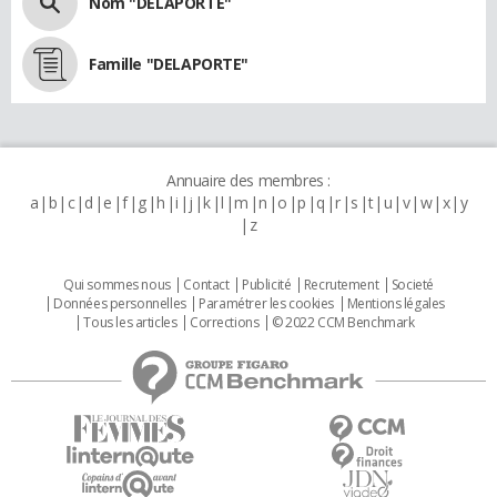
Nom "DELAPORTE"
Famille "DELAPORTE"
Annuaire des membres :
a
b
c
d
e
f
g
h
i
j
k
l
m
n
o
p
q
r
s
t
u
v
w
x
y
z
Qui sommes nous
Contact
Publicité
Recrutement
Societé
Données personnelles
Paramétrer les cookies
Mentions légales
Tous les articles
Corrections
© 2022 CCM Benchmark