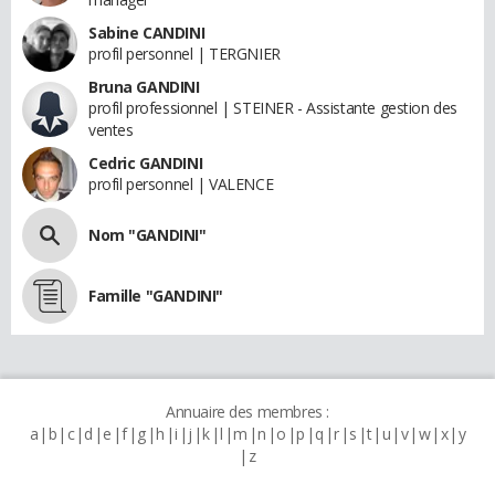
Sabine CANDINI
profil personnel | TERGNIER
Bruna GANDINI
profil professionnel | STEINER - Assistante gestion des
ventes
Cedric GANDINI
profil personnel | VALENCE
Nom "GANDINI"
Famille "GANDINI"
Annuaire des membres :
a
b
c
d
e
f
g
h
i
j
k
l
m
n
o
p
q
r
s
t
u
v
w
x
y
z