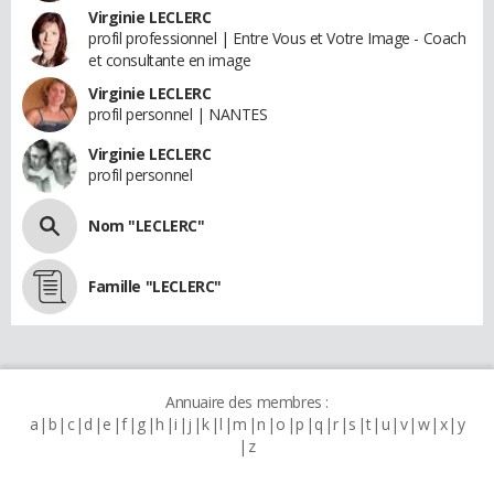
Virginie LECLERC
profil professionnel | Entre Vous et Votre Image - Coach
et consultante en image
Virginie LECLERC
profil personnel | NANTES
Virginie LECLERC
profil personnel
Nom "LECLERC"
Famille "LECLERC"
Annuaire des membres :
a
b
c
d
e
f
g
h
i
j
k
l
m
n
o
p
q
r
s
t
u
v
w
x
y
z