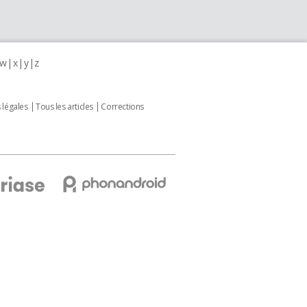
w
x
y
z
 légales
Tous les articles
Corrections