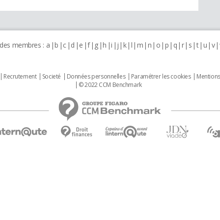
 des membres :
a
b
c
d
e
f
g
h
i
j
k
l
m
n
o
p
q
r
s
t
u
v
Recrutement
Societé
Données personnelles
Paramétrer les cookies
Mentions
© 2022 CCM Benchmark