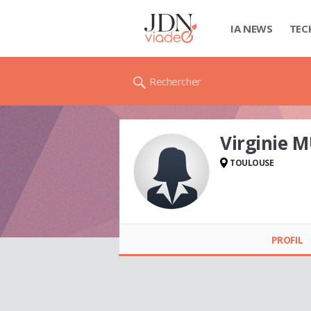
IA NEWS
TEC
Rechercher
Virginie 
TOULOUSE
Virginie MURCIA
PROFIL