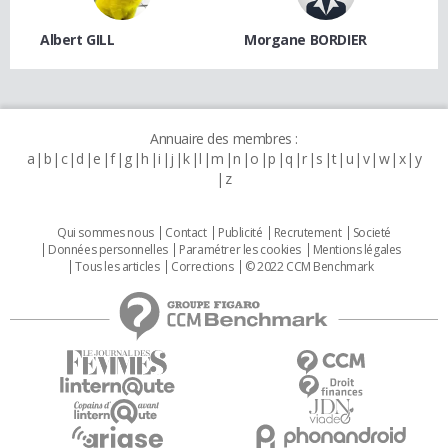
Albert GILL
Morgane BORDIER
Annuaire des membres :
a
b
c
d
e
f
g
h
i
j
k
l
m
n
o
p
q
r
s
t
u
v
w
x
y
z
Qui sommes nous
Contact
Publicité
Recrutement
Societé
Données personnelles
Paramétrer les cookies
Mentions légales
Tous les articles
Corrections
© 2022 CCM Benchmark