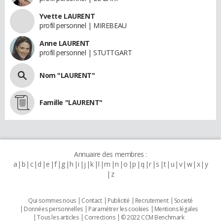
Yvette LAURENT
profil personnel | MIREBEAU
Anne LAURENT
profil personnel | STUTTGART
Nom "LAURENT"
Famille "LAURENT"
Annuaire des membres :
a
b
c
d
e
f
g
h
i
j
k
l
m
n
o
p
q
r
s
t
u
v
w
x
y
z
Qui sommes nous
Contact
Publicité
Recrutement
Societé
Données personnelles
Paramétrer les cookies
Mentions légales
Tous les articles
Corrections
© 2022 CCM Benchmark