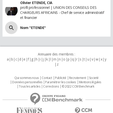
Olivier ETENDE, CIA
profil professionnel | UNION DES CONSEILS DES
CHARGEURS AFRICAINS - Chef de service administratif
et financier
Nom "ETENDE"
Annuaire des membres :
a
b
c
d
e
f
g
h
i
j
k
l
m
n
o
p
q
r
s
t
u
v
w
x
y
z
Qui sommes nous
Contact
Publicité
Recrutement
Societé
Données personnelles
Paramétrer les cookies
Mentions légales
Tous les articles
Corrections
© 2022 CCM Benchmark