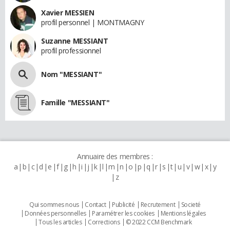
Xavier MESSIEN
profil personnel | MONTMAGNY
Suzanne MESSIANT
profil professionnel
Nom "MESSIANT"
Famille "MESSIANT"
Annuaire des membres :
a
b
c
d
e
f
g
h
i
j
k
l
m
n
o
p
q
r
s
t
u
v
w
x
y
z
Qui sommes nous
Contact
Publicité
Recrutement
Societé
Données personnelles
Paramétrer les cookies
Mentions légales
Tous les articles
Corrections
© 2022 CCM Benchmark