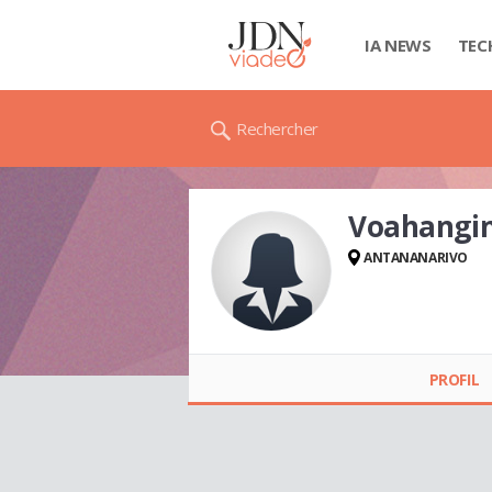
IA NEWS
TEC
Rechercher
Voahangi
ANTANANARIVO
Voahanginirina
RAZANATSIMBA
PROFIL