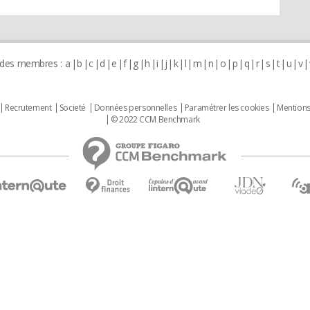
 des membres :
a
b
c
d
e
f
g
h
i
j
k
l
m
n
o
p
q
r
s
t
u
v
Recrutement
Societé
Données personnelles
Paramétrer les cookies
Mentions
© 2022 CCM Benchmark