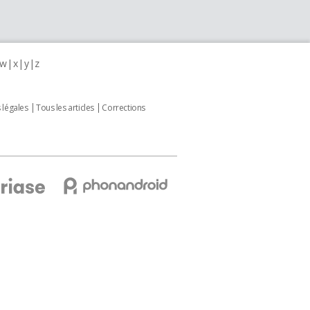
w
x
y
z
 légales
Tous les articles
Corrections