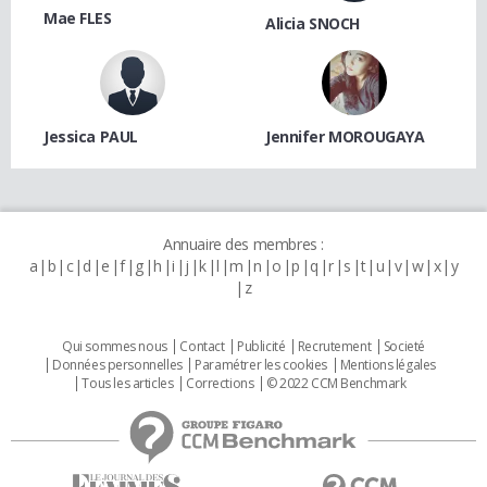
Mae FLES
Alicia SNOCH
Jessica PAUL
Jennifer MOROUGAYA
Annuaire des membres :
a
b
c
d
e
f
g
h
i
j
k
l
m
n
o
p
q
r
s
t
u
v
w
x
y
z
Qui sommes nous
Contact
Publicité
Recrutement
Societé
Données personnelles
Paramétrer les cookies
Mentions légales
Tous les articles
Corrections
© 2022 CCM Benchmark