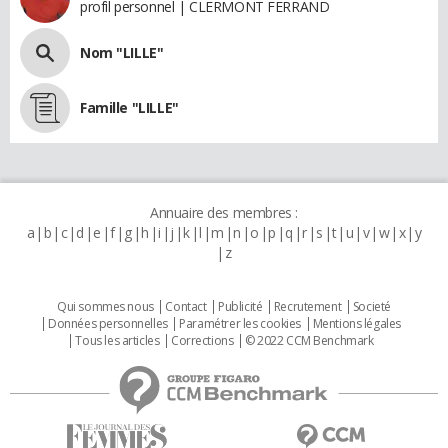
profil personnel | CLERMONT FERRAND
Nom "LILLE"
Famille "LILLE"
Annuaire des membres :
a
b
c
d
e
f
g
h
i
j
k
l
m
n
o
p
q
r
s
t
u
v
w
x
y
z
Qui sommes nous
Contact
Publicité
Recrutement
Societé
Données personnelles
Paramétrer les cookies
Mentions légales
Tous les articles
Corrections
© 2022 CCM Benchmark