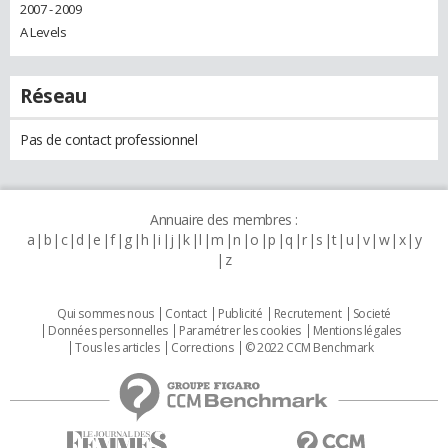
2007 - 2009
A Levels
Réseau
Pas de contact professionnel
Annuaire des membres :
a
b
c
d
e
f
g
h
i
j
k
l
m
n
o
p
q
r
s
t
u
v
w
x
y
z
Qui sommes nous
Contact
Publicité
Recrutement
Societé
Données personnelles
Paramétrer les cookies
Mentions légales
Tous les articles
Corrections
© 2022 CCM Benchmark