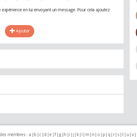
te expérience en lui envoyant un message. Pour cela ajoutez
Ajouter
 des membres :
a
b
c
d
e
f
g
h
i
j
k
l
m
n
o
p
q
r
s
t
u
v