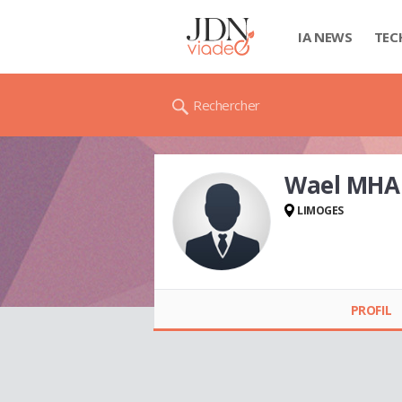
IA NEWS
TEC
Rechercher
Wael MHA
LIMOGES
Wael MHAMDI
PROFIL