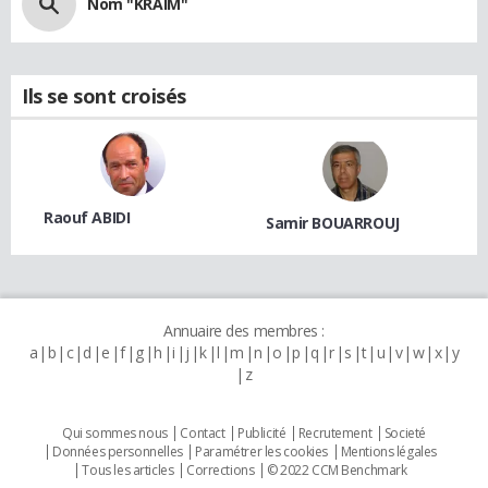
Nom "KRAIM"
Ils se sont croisés
Raouf ABIDI
Samir BOUARROUJ
Annuaire des membres :
a
b
c
d
e
f
g
h
i
j
k
l
m
n
o
p
q
r
s
t
u
v
w
x
y
z
Qui sommes nous
Contact
Publicité
Recrutement
Societé
Données personnelles
Paramétrer les cookies
Mentions légales
Tous les articles
Corrections
© 2022 CCM Benchmark