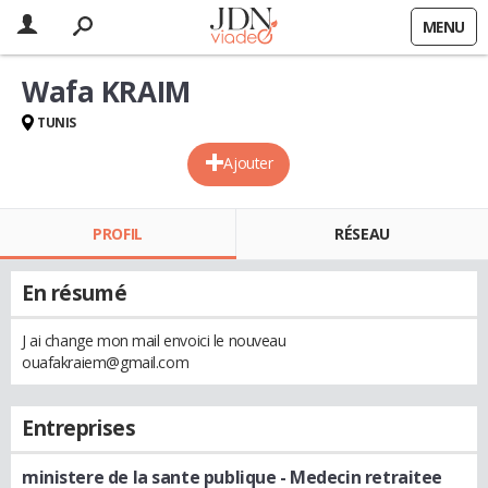
MENU
Wafa KRAIM
TUNIS
Ajouter
PROFIL
RÉSEAU
En résumé
J ai change mon mail envoici le nouveau
ouafakraiem@gmail.com
Entreprises
ministere de la sante publique
- Medecin retraitee